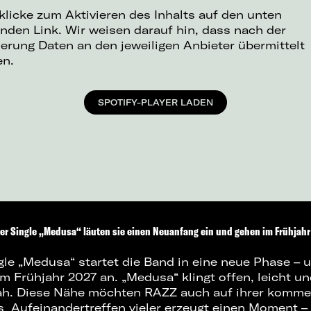
 klicke zum Aktivieren des Inhalts auf den unten
nden Link. Wir weisen darauf hin, dass nach der
ierung Daten an den jeweiligen Anbieter übermittelt
en.
SPOTIFY-PLAYER LADEN
rer Single „Medusa“ läuten sie einen
Neuanfang ein und gehen im Frühjahr
gle „Medusa“ startet die Band in eine neue Phase – u
 Frühjahr 2027 an. „Medusa“ klingt offen, leicht und
h. Diese Nähe möchten RAZZ auch auf ihrer komm
s Aufeinandertreffen vieler erzeugt einen Moment – 