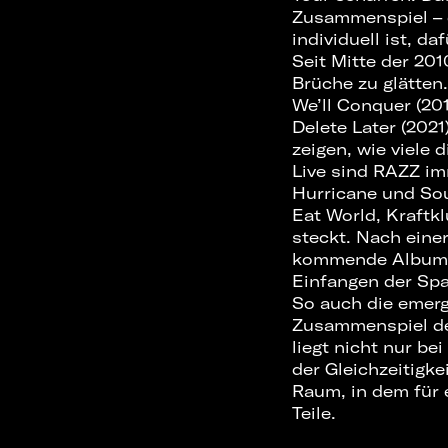
Zusammenspiel – d
individuell ist, da
Seit Mitte der 20
Brüche zu glätten
We’ll Conquer (20
Delete Later (202
zeigen, wie viele
Live sind RAZZ im
Hurricane und Sou
Eat World, Kraftkl
steckt. Nach eine
kommende Album s
Einfangen der Spa
So auch die emerg
Zusammenspiel de
liegt nicht nur be
der Gleichzeitigke
Raum, in dem für 
Teile.