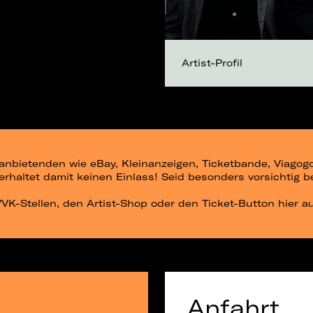
Artist-Profil
ittanbietenden wie eBay, Kleinanzeigen, Ticketbande, Viago
r erhaltet damit keinen Einlass! Seid besonders vorsichtig 
 VVK-Stellen, den Artist-Shop oder den Ticket-Button hier a
Anfahrt