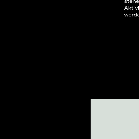
stehe
Aktiv
werd