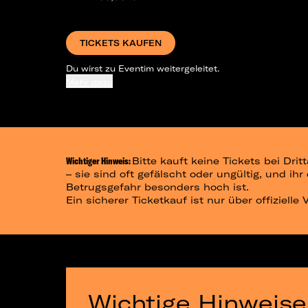
TICKETS KAUFEN
Du wirst zu Eventim weitergeleitet.
Mehr dazu
Wichtiger Hinweis:
Bitte kauft keine Tickets bei Dr
– sie sind oft gefälscht oder ungültig, und ih
Betrugsgefahr besonders hoch ist.
Ein sicherer Ticketkauf ist nur über offizielle
Wichtige Hinweise