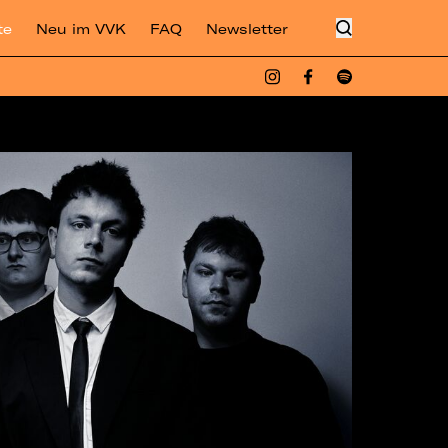
te
Neu im VVK
FAQ
Newsletter