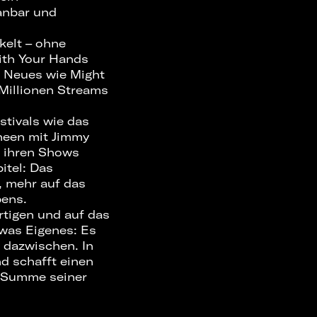
lanbar und
kelt – ohne
With Your Hands
r Neues wie Might
 Millionen Streams
stivals wie das
neen mit Jimmy
n ihren Shows
itel: Das
, mehr auf das
bens.
rtigen und auf das
was Eigenes: Es
t dazwischen. In
nd schafft einen
e Summe seiner