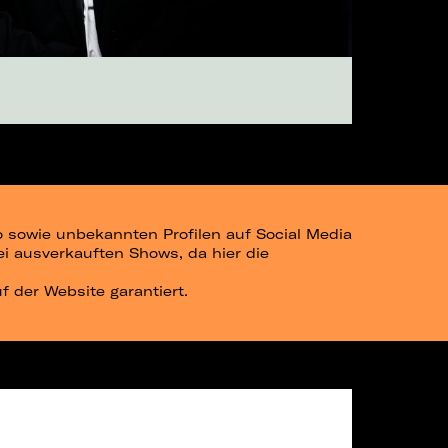
go sowie unbekannten Profilen auf Social Media
bei ausverkauften Shows, da hier die
uf der Website garantiert.