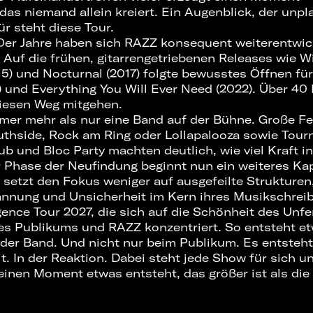
as niemand allein kreiert. Ein Augenblick, der unp
für steht diese Tour.
10er Jahre haben sich RAZZ konsequent weiterentwic
. Auf die frühen, gitarrengetriebenen Releases wie 
15) und Nocturnal (2017) folgte bewusstes Öffnen fü
1) und Everything You Will Ever Need (2022). Über 40
 diesen Weg mitgehen.
mer mehr als nur eine Band auf der Bühne. Große Fe
thside, Rock am Ring oder Lollapalooza sowie Tour
ub und Bloc Party machten deutlich, wie viel Kraft i
r Phase der Neufindung beginnt nun ein weiteres Kap
etzt den Fokus weniger auf ausgefeilte Strukturen
nnung und Unsicherheit im Kern ihres Musikschrei
ence Tour 2027, die sich auf die Schönheit des Unfe
s Publikums und RAZZ konzentriert. So entsteht et
i der Band. Und nicht nur beim Publikum. Es entsteh
it. In der Reaktion. Dabei steht jede Show für sich u
einen Moment etwas entsteht, das größer ist als di