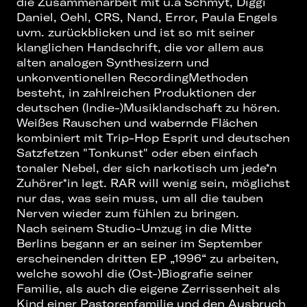
die Zusammenarbeit mit u.a Schmyt, Diggi
Daniel, Oehl, CRS, Nand, Error, Paula Engels
uvm. zurückblicken und ist so mit seiner
klanglichen Handschrift, die vor allem aus
alten analogen Synthesizern und
unkonventionellen RecordingMethoden
besteht, in zahlreichen Produktionen der
deutschen (Indie-)Musiklandschaft zu hören.
Weißes Rauschen und wabernde Flächen
kombiniert mit Trip-Hop Esprit und deutschen
Satzfetzen "Tonkunst" oder eben einfach
tonaler Nebel, der sich narkotisch um jede*n
Zuhörer*in legt. RAR will wenig sein, möglichst
nur das, was sein muss, um all die tauben
Nerven wieder zum fühlen zu bringen.
Nach seinem Studio-Umzug in die Mitte
Berlins begann er an seiner im September
erscheinenden dritten EP „1996“ zu arbeiten,
welche sowohl die (Ost-)Biografie seiner
Familie, als auch die eigene Zerrissenheit als
Kind einer Pastorenfamilie und den Ausbruch