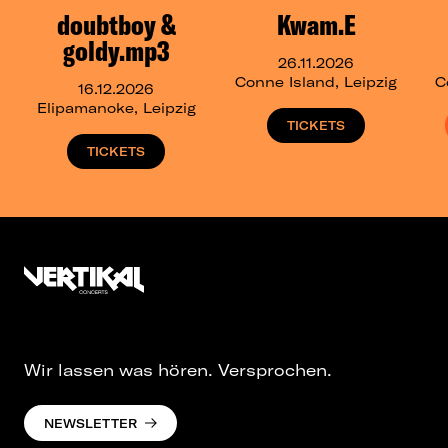
doubtboy &
Kwam.E
goldy.mp3
26.11.2026
Conne Island, Leipzig
C
16.12.2026
Elipamanoke, Leipzig
TICKETS
TICKETS
Wir lassen was hören. Versprochen.
NEWSLETTER