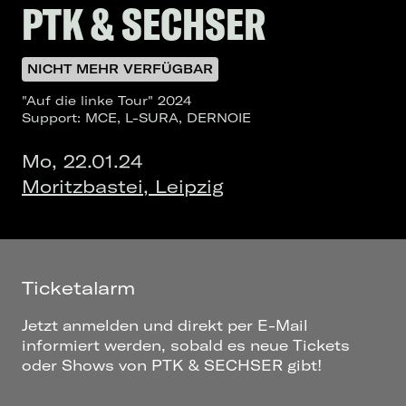
PTK & SECHSER
NICHT MEHR VERFÜGBAR
"Auf die linke Tour" 2024
Support: MCE, L-SURA, DERNOIE
Mo, 22.01.24
Moritzbastei, Leipzig
Ticketalarm
Jetzt anmelden und direkt per E-Mail
informiert werden, sobald es neue Tickets
oder Shows von PTK & SECHSER gibt!