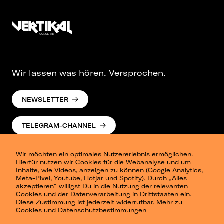
Wir lassen was hören. Versprochen.
NEWSLETTER
TELEGRAM-CHANNEL
Wir möchten ein optimales Nutzererlebnis ermöglichen.
Hierfür nutzen wir Cookies für die Webanalyse und um
Inhalte, wie Videos, anzeigen zu können (Google Analytics,
Meta-Pixel, Youtube, Hotjar und Spotify). Durch „Alles
akzeptieren“ willigst Du in die Nutzung der relevanten
Cookies und der Datenverarbeitung in Drittstaaten ein.
Presse
Diese Zustimmung ist jederzeit widerrufbar.
Mehr zu
Berlin
Cookies und Datenschutzbestimmungen
Dresden