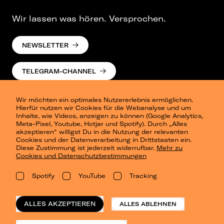
Wir lassen was hören. Versprochen.
NEWSLETTER
TELEGRAM-CHANNEL
Wir möchten ein optimales Nutzererlebnis ermöglichen.
Hierfür nutzen wir Cookies für die Webanalyse und um
Inhalte, wie Videos, anzeigen zu können (Google Analytics,
Meta-Pixel, Youtube, Hotjar und Spotify). Durch „Alles
akzeptieren“ willigst Du in die Nutzung der relevanten
Cookies und der Datenverarbeitung in Drittstaaten ein.
Presse
Diese Zustimmung ist jederzeit widerrufbar.
Mehr zu
Berlin
Cookies und Datenschutzbestimmungen
Dresden
Leipzig
Spotify
YouTube
Tracking
Konzertsommer Petersberg
Alle Städte
Vergangene Shows
ALLES AKZEPTIEREN
ALLES ABLEHNEN
o_team
Datenschutz