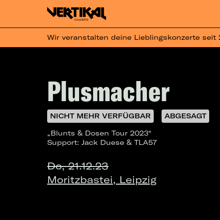
Wir veranstalten deine Lieblingskonzerte seit
Plusmacher
NICHT MEHR VERFÜGBAR
ABGESAGT
„Blunts & Dosen Tour 2023“
Support: Jack Duese & TLA57
Do, 21.12.23
Moritzbastei, Leipzig