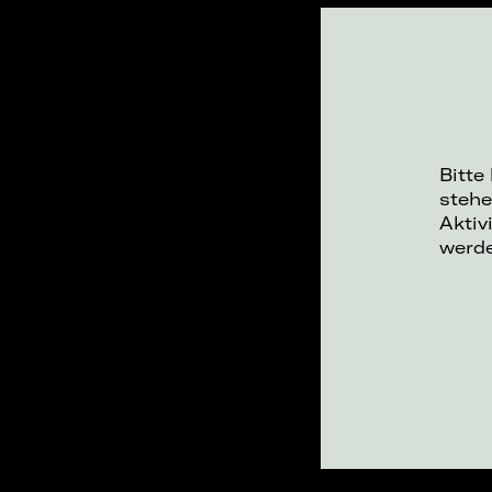
Bitte
stehe
Aktiv
werd