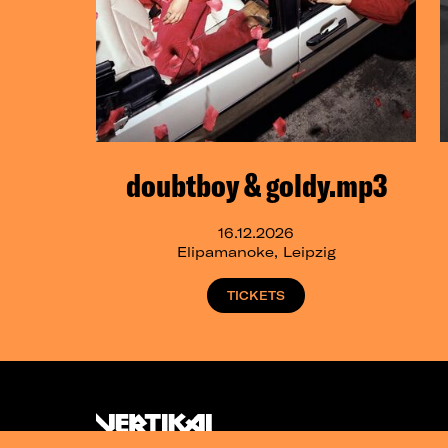
doubtboy & goldy.mp3
16.12.2026
Elipamanoke, Leipzig
TICKETS