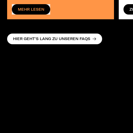
MEHR LESEN
Z
HIER GEHT’S LANG ZU UNSEREN FAQS