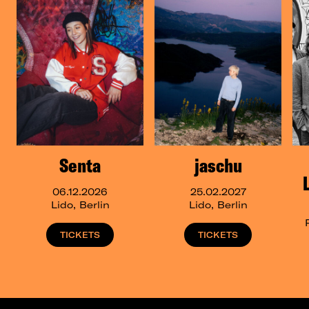
Senta
jaschu
06.12.2026
25.02.2027
Lido, Berlin
Lido, Berlin
TICKETS
TICKETS