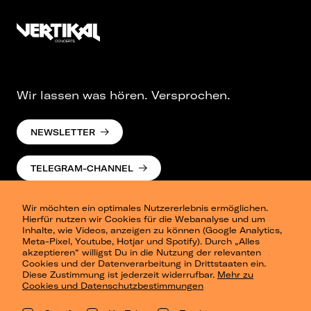
Wir lassen was hören. Versprochen.
NEWSLETTER
TELEGRAM-CHANNEL
Wir möchten ein optimales Nutzererlebnis ermöglichen.
Hierfür nutzen wir Cookies für die Webanalyse und um
Inhalte, wie Videos, anzeigen zu können (Google Analytics,
Meta-Pixel, Youtube, Hotjar und Spotify). Durch „Alles
akzeptieren“ willigst Du in die Nutzung der relevanten
Cookies und der Datenverarbeitung in Drittstaaten ein.
Presse
Diese Zustimmung ist jederzeit widerrufbar.
Mehr zu
Berlin
Cookies und Datenschutzbestimmungen
Dresden
Leipzig