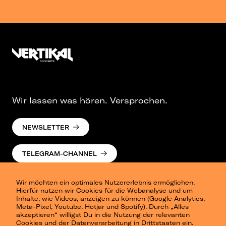
Wir lassen was hören. Versprochen.
NEWSLETTER
TELEGRAM-CHANNEL
Wir möchten ein optimales Nutzererlebnis ermöglichen.
Hierfür nutzen wir Cookies für die Webanalyse und um
Inhalte, wie Videos, anzeigen zu können (Google Analytics,
Meta-Pixel, Youtube, Hotjar und Spotify). Durch „Alles
akzeptieren“ willigst Du in die Nutzung der relevanten
Cookies und der Datenverarbeitung in Drittstaaten ein.
Presse