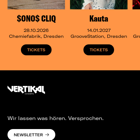
$ONO$ CLIQ
Kauta
28.10.2026
14.01.2027
Chemiefabrik, Dresden
GrooveStation, Dresden
Gr
TICKETS
TICKETS
Wir lassen was hören. Versprochen.
NEWSLETTER