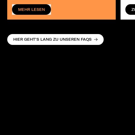
MEHR LESEN
Z
HIER GEHT’S LANG ZU UNSEREN FAQS