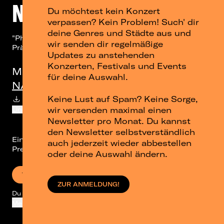
Naked Cameo
Du möchtest kein Konzert
verpassen? Kein Problem! Such' dir
deine Genres und Städte aus und
"Phase to Phase Tour"
wir senden dir regelmäßige
Präsentiert von: Rausgegangen und Picky Magazine
Updates zu anstehenden
Konzerten, Festivals und Events
Mi, 28.10.26
für deine Auswahl.
NAUMANNs Tanzlokal, Leipzig
Keine Lust auf Spam? Keine Sorge,
Termin-Download in Kalender
wir versenden maximal einen
Link kopieren
Newsletter pro Monat. Du kannst
den Newsletter selbstverständlich
Einlass: 19:00 / Beginn: 20:00
auch jederzeit wieder abbestellen
Preis: 28,90 € inkl. Gebühren
oder deine Auswahl ändern.
TICKETS KAUFEN
ZUR ANMELDUNG!
Du wirst zu Eventim weitergeleitet.
Mehr dazu