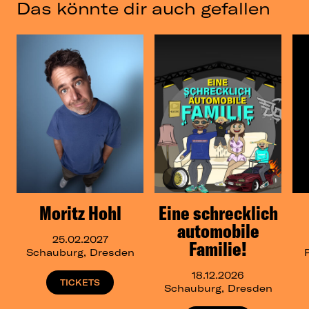
Das könnte dir auch gefallen
Moritz Hohl
Eine schrecklich
automobile
25.02.2027
Familie!
Schauburg, Dresden
18.12.2026
TICKETS
Schauburg, Dresden