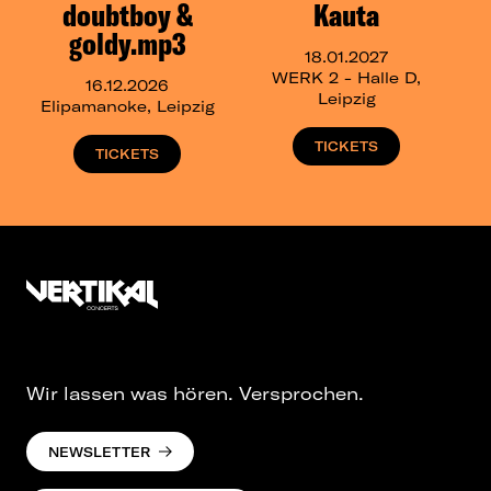
doubtboy &
Kauta
goldy.mp3
18.01.2027
WERK 2 - Halle D,
16.12.2026
Leipzig
Elipamanoke, Leipzig
TICKETS
TICKETS
Wir lassen was hören. Versprochen.
NEWSLETTER