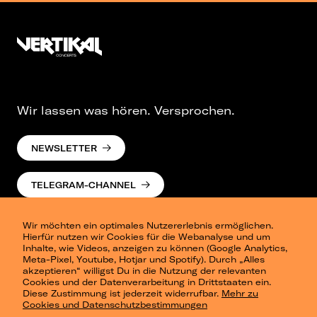
Wir lassen was hören. Versprochen.
NEWSLETTER
TELEGRAM-CHANNEL
Wir möchten ein optimales Nutzererlebnis ermöglichen.
Hierfür nutzen wir Cookies für die Webanalyse und um
Inhalte, wie Videos, anzeigen zu können (Google Analytics,
Meta-Pixel, Youtube, Hotjar und Spotify). Durch „Alles
akzeptieren“ willigst Du in die Nutzung der relevanten
Cookies und der Datenverarbeitung in Drittstaaten ein.
Presse
Diese Zustimmung ist jederzeit widerrufbar.
Mehr zu
Berlin
Cookies und Datenschutzbestimmungen
Dresden