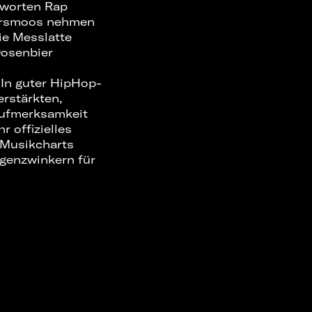
tworten Rap
nersmoos nehmen
ie Messlatte
Dosenbier
 In guter HipHop-
rstärkten,
Aufmerksamkeit
r offizielles
 Musikcharts
enzwinkern für