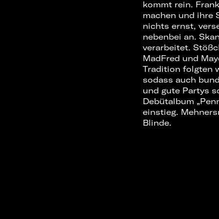
kommt rein. Frank
machen und ihre 
nichts ernst, ver
nebenbei an. Ska
verarbeitet. Stöß
MadFred und Maydn
Tradition folgten 
sodass auch bunde
und gute Partys so
Debütalbum „Penn
einstieg. Mehner
Blinde.