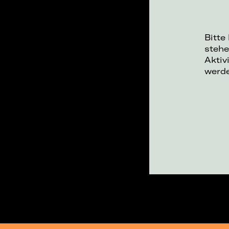
Bitte
stehe
Aktiv
werd