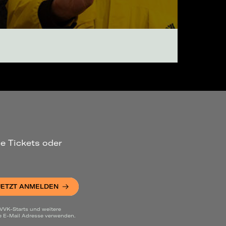
ue Tickets oder
JETZT ANMELDEN
 VVK-Starts und weitere
ne E-Mail Adresse verwenden.