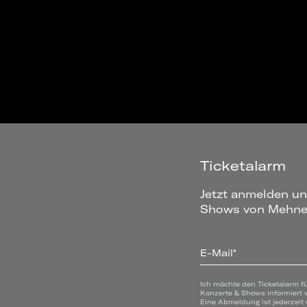
Ticketalarm
Jetzt anmelden un
Shows von Mehne
E-Mail*
Ich möchte den Ticketalarm f
Konzerte & Shows informiert 
Eine Abmeldung ist jederzeit