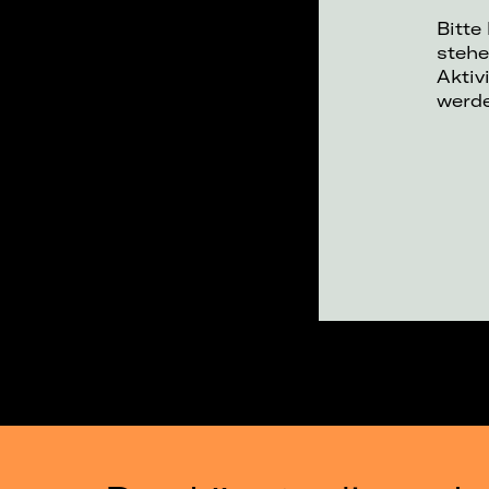
Bitte
stehe
Aktiv
werd