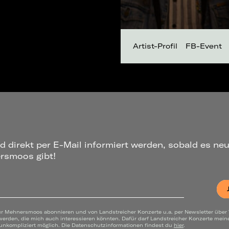
Artist-Profil
FB-Event
d direkt per E-Mail informiert werden, sobald es ne
rsmoos gibt!
ür Mehnersmoos abonnieren und von Landstreicher Konzerte u.a. per Newsletter über
werden, die mich auch interessieren könnten. Dafür darf Landstreicher Konzerte mei
 unkompliziert möglich. Die Datenschutzinformationen findest du
hier
.