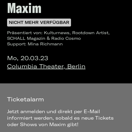
Maxim
NICHT MEHR VERFÜGBAR
Präsentiert von: Kulturnews, Rootdown Artist,
SCHALL Magazin & Radio Cosmo
Support: Mina Richmann
Mo, 20.03.23
Columbia Theater, Berlin
Ticketalarm
Jetzt anmelden und direkt per E-Mail
informiert werden, sobald es neue Tickets
oder Shows von Maxim gibt!