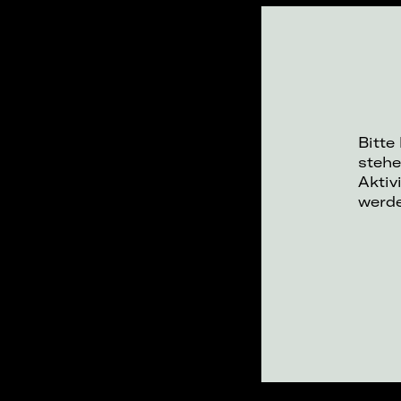
Bitte
stehe
Aktiv
werd