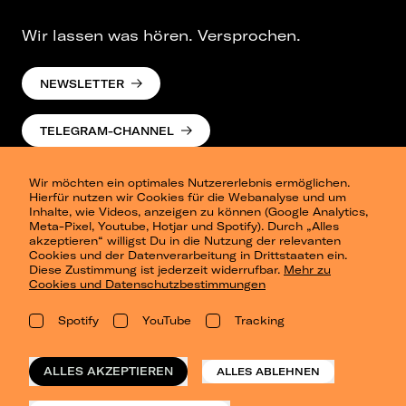
Wir lassen was hören. Versprochen.
NEWSLETTER
TELEGRAM-CHANNEL
Wir möchten ein optimales Nutzererlebnis ermöglichen.
Hierfür nutzen wir Cookies für die Webanalyse und um
Inhalte, wie Videos, anzeigen zu können (Google Analytics,
Meta-Pixel, Youtube, Hotjar und Spotify). Durch „Alles
akzeptieren“ willigst Du in die Nutzung der relevanten
Cookies und der Datenverarbeitung in Drittstaaten ein.
Presse
Diese Zustimmung ist jederzeit widerrufbar.
Mehr zu
Berlin
Cookies und Datenschutzbestimmungen
Dresden
Leipzig
Spotify
YouTube
Tracking
Konzertsommer Petersberg
Alle Städte
Vergangene Shows
ALLES AKZEPTIEREN
ALLES ABLEHNEN
o_team
Datenschutz