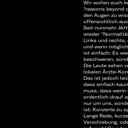
Wir wollen euch k
“reasons beyond o
den Augen zu wisc
offensichtlich auc
Seit nunmehr JAHR
wieder “Normalität
Links und rechts,
und wenn möglich 
ist einfach: Es we
beschweren, sonde
Die Leute sehen v
lokalen Ärzte-Kon
Das ist jedoch lei
dass einfach kau
muss, dass wenn w
ordentlich drauf z
nur um uns, sonde
ist: Konzerte zu s
Lange Rede, kurzer
Verschiebung, ode