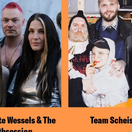
te Wessels & The
Team Schei
Obsession