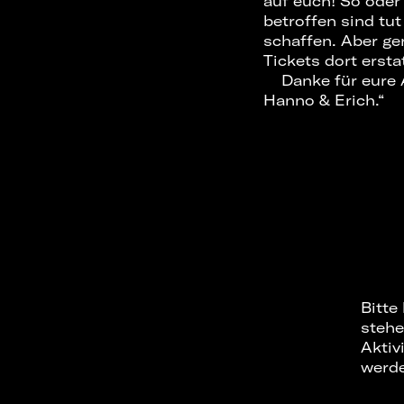
auf euch! So oder 
betroffen sind tut
schaffen. Aber ge
Tickets dort ersta
Danke für eure 
Hanno & Erich.“
Bitte
stehe
Aktiv
werd