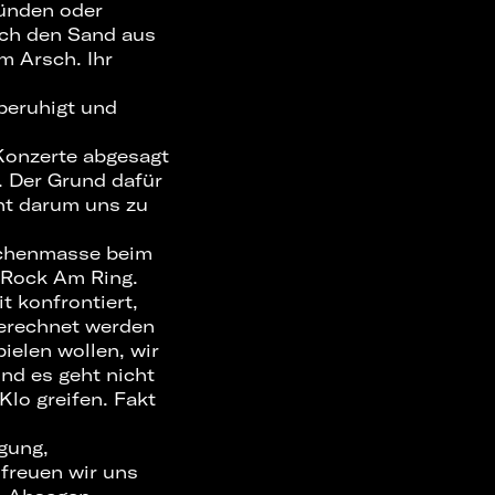
ründen oder
sich den Sand aus
m Arsch. Ihr
beruhigt und
Konzerte abgesagt
. Der Grund dafür
cht darum uns zu
nschenmasse beim
 Rock Am Ring.
t konfrontiert,
gerechnet werden
elen wollen, wir
Und es geht nicht
Klo greifen. Fakt
egung,
 freuen wir uns