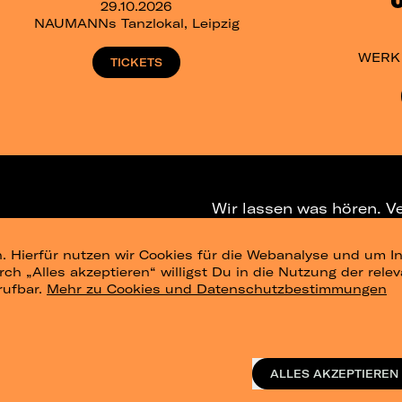
29.10.2026
NAUMANNs Tanzlokal, Leipzig
WERK 2
TICKETS
Wir lassen was hören. V
. Hierfür nutzen wir Cookies für die Webanalyse und um In
NEWSLETTER
T
urch „Alles akzeptieren“ willigst Du in die Nutzung der re
rufbar.
Mehr zu Cookies und Datenschutzbestimmungen
ig
Konzertsommer Petersberg
Alle Städte
Vergangene Shows
o_te
ALLES AKZEPTIEREN