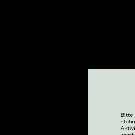
Bitte
stehe
Aktiv
werd