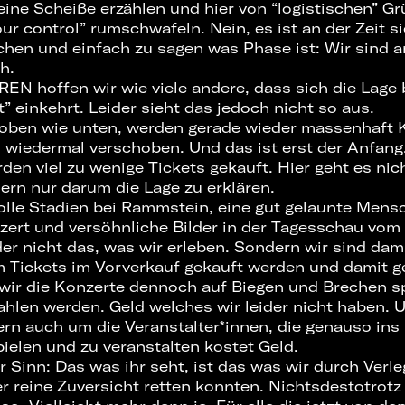
eine Scheiße erzählen und hier von “logistischen” G
ur control” rumschwafeln. Nein, es ist an der Zeit 
hen und einfach zu sagen was Phase ist: Wir sind a
h.
EN hoffen wir wie viele andere, dass sich die Lage 
” einkehrt. Leider sieht das jedoch nicht so aus.
 oben wie unten, werden gerade wieder massenhaft 
wiedermal verschoben. Und das ist erst der Anfang
rden viel zu wenige Tickets gekauft. Hier geht es ni
rn nur darum die Lage zu erklären.
olle Stadien bei Rammstein, eine gut gelaunte Me
zert und versöhnliche Bilder in der Tagesschau vom
der nicht das, was wir erleben. Sondern wir sind dami
m Tickets im Vorverkauf gekauft werden und damit 
ir die Konzerte dennoch auf Biegen und Brechen spi
ahlen werden. Geld welches wir leider nicht haben. 
rn auch um die Veranstalter*innen, die genauso ins 
pielen und zu veranstalten kostet Geld.
 Sinn: Das was ihr seht, ist das was wir durch Verl
r reine Zuversicht retten konnten. Nichtsdestotrotz