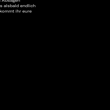
en Absagen
es alsbald endlich
ekommt ihr eure