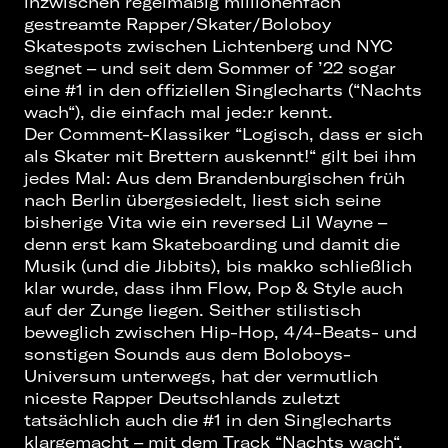
inzwischen regelmäßig millionenfach
gestreamte Rapper/Skater/Boloboy
Skatespots zwischen Lichtenberg und NYC
segnet – und seit dem Sommer of ’22 sogar
eine #1 in den offiziellen Singlecharts (“Nachts
wach“), die einfach mal jede:r kennt.
Der Comment-Klassiker “Logisch, dass er sich
als Skater mit Brettern auskennt!“ gilt bei ihm
jedes Mal: Aus dem Brandenburgischen früh
nach Berlin übergesiedelt, liest sich seine
bisherige Vita wie ein reversed Lil Wayne –
denn erst kam Skateboarding und damit die
Musik (und die Jibbits), bis makko schließlich
klar wurde, dass ihm Flow, Pop & Style auch
auf der Zunge liegen. Seither stilistisch
beweglich zwischen Hip-Hop, 4/4-Beats- und
sonstigen Sounds aus dem Boloboys-
Universum unterwegs, hat der vermutlich
niceste Rapper Deutschlands zuletzt
tatsächlich auch die #1 in den Singlecharts
klargemacht – mit dem Track “Nachts wach“,