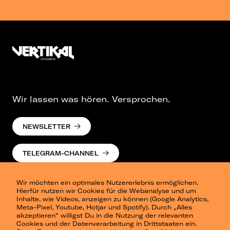
Wir lassen was hören. Versprochen.
NEWSLETTER
TELEGRAM-CHANNEL
Wir möchten ein optimales Nutzererlebnis ermöglichen.
Hierfür nutzen wir Cookies für die Webanalyse und um
Inhalte, wie Videos, anzeigen zu können (Google Analytics,
Meta-Pixel, Youtube, Hotjar und Spotify). Durch „Alles
akzeptieren“ willigst Du in die Nutzung der relevanten
Cookies und der Datenverarbeitung in Drittstaaten ein.
Presse