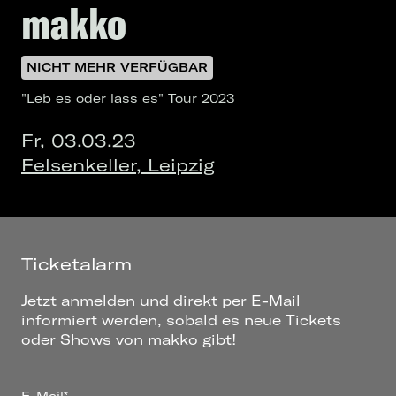
makko
NICHT MEHR VERFÜGBAR
"Leb es oder lass es" Tour 2023
Fr, 03.03.23
Felsenkeller, Leipzig
Ticketalarm
Jetzt anmelden und direkt per E-Mail
informiert werden, sobald es neue Tickets
oder Shows von makko gibt!
E-Mail*