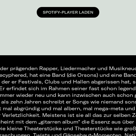
SPOTIFY-PLAYER LADEN
 der prägenden Rapper, Liedermacher und Musikneu
gecyphered, hat eine Band (die Orsons) und eine Band
 der er Festivals, Clubs und Hallen abgerissen hat, 
Er erfindet sich im Rahmen seiner fast schon legend
immer wieder neu und kann inzwischen auch schon g
r als zehn Jahren schreibt er Songs wie niemand son
 mal abgründig und mal albern, mal mega-meta und
Verletzlichkeit. Meistens ist sie all das zur selben Z
cheint mit dem „gitarren album“ die Essenz aus über
e kleine Theaterstücke und Theaterstücke wie gro
rraschungen, Twists und Gänsehaut-Momenten. Natü