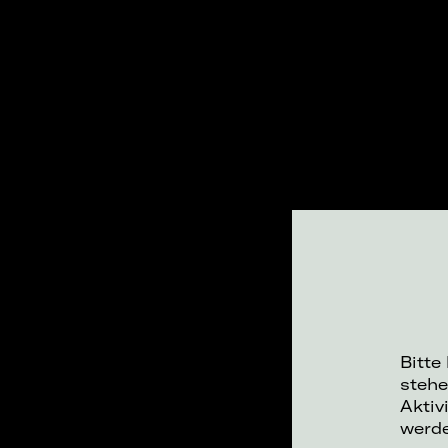
Bitte
stehe
Aktiv
werd