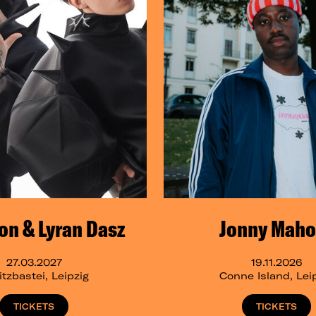
n & Lyran Dasz
Jonny Maho
27.03.2027
19.11.2026
tzbastei, Leipzig
Conne Island, Lei
TICKETS
TICKETS