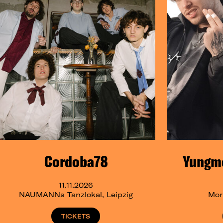
Cordoba78
Yungmo
11.11.2026
NAUMANNs Tanzlokal, Leipzig
Mori
TICKETS