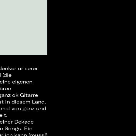
denker unserer
 (die
seine eigenen
ären
anz ok Gitarre
st in diesem Land.
 mal von ganz und
eit.
 einer Dekade
ße Songs. Ein
rlich kann (muss!)