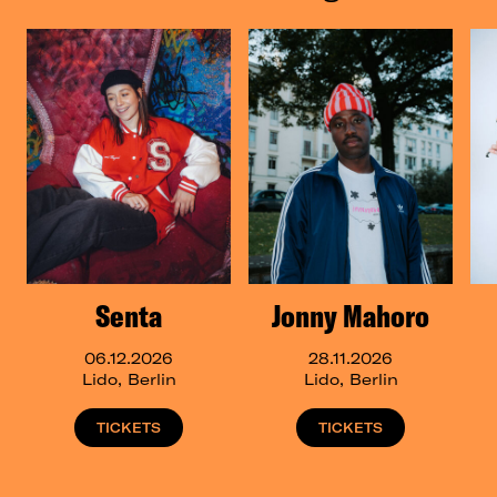
Senta
Jonny Mahoro
06.12.2026
28.11.2026
Lido, Berlin
Lido, Berlin
TICKETS
TICKETS