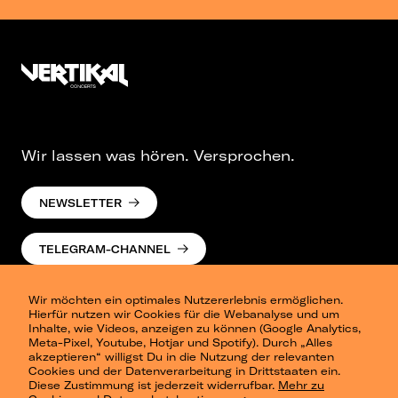
Wir lassen was hören. Versprochen.
NEWSLETTER
TELEGRAM-CHANNEL
Wir möchten ein optimales Nutzererlebnis ermöglichen.
Hierfür nutzen wir Cookies für die Webanalyse und um
Inhalte, wie Videos, anzeigen zu können (Google Analytics,
Meta-Pixel, Youtube, Hotjar und Spotify). Durch „Alles
akzeptieren“ willigst Du in die Nutzung der relevanten
Cookies und der Datenverarbeitung in Drittstaaten ein.
Presse
Diese Zustimmung ist jederzeit widerrufbar.
Mehr zu
Berlin