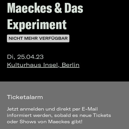
Maeckes & Das
Experiment
NICHT MEHR VERFÜGBAR
Di, 25.04.23
Kulturhaus Insel, Berlin
Ticketalarm
Jetzt anmelden und direkt per E-Mail
informiert werden, sobald es neue Tickets
oder Shows von Maeckes gibt!