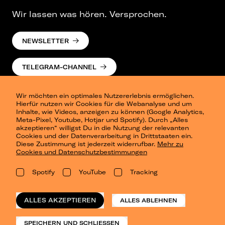
Wir lassen was hören. Versprochen.
NEWSLETTER
TELEGRAM-CHANNEL
Wir möchten ein optimales Nutzererlebnis ermöglichen.
Hierfür nutzen wir Cookies für die Webanalyse und um
Inhalte, wie Videos, anzeigen zu können (Google Analytics,
Meta-Pixel, Youtube, Hotjar und Spotify). Durch „Alles
akzeptieren“ willigst Du in die Nutzung der relevanten
Cookies und der Datenverarbeitung in Drittstaaten ein.
Presse
Diese Zustimmung ist jederzeit widerrufbar.
Mehr zu
Berlin
Cookies und Datenschutzbestimmungen
Dresden
Leipzig
Spotify
YouTube
Tracking
Konzertsommer Petersberg
Alle Städte
Vergangene Shows
ALLES AKZEPTIEREN
ALLES ABLEHNEN
o_team
Datenschutz
SPEICHERN UND SCHLIESSEN
Impressum