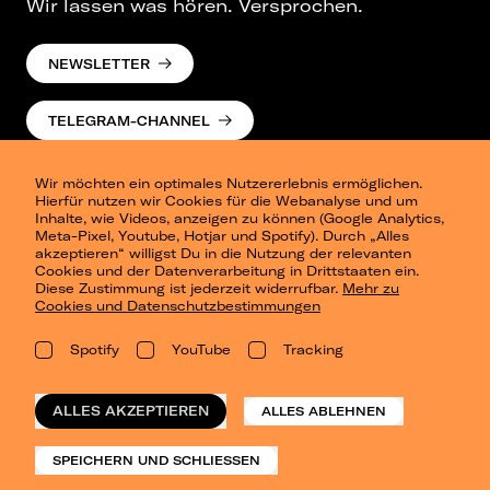
Wir lassen was hören. Versprochen.
NEWSLETTER
TELEGRAM-CHANNEL
Wir möchten ein optimales Nutzererlebnis ermöglichen.
Hierfür nutzen wir Cookies für die Webanalyse und um
Inhalte, wie Videos, anzeigen zu können (Google Analytics,
Meta-Pixel, Youtube, Hotjar und Spotify). Durch „Alles
akzeptieren“ willigst Du in die Nutzung der relevanten
Cookies und der Datenverarbeitung in Drittstaaten ein.
Presse
Diese Zustimmung ist jederzeit widerrufbar.
Mehr zu
Berlin
Cookies und Datenschutzbestimmungen
Dresden
Leipzig
Spotify
YouTube
Tracking
Konzertsommer Petersberg
Alle Städte
Vergangene Shows
ALLES AKZEPTIEREN
ALLES ABLEHNEN
o_team
Datenschutz
SPEICHERN UND SCHLIESSEN
Impressum