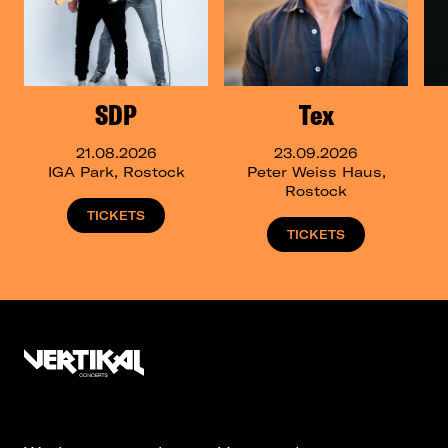
SDP
Tex
21.08.2026
23.09.2026
IGA Park, Rostock
Peter Weiss Haus,
Rostock
TICKETS
TICKETS