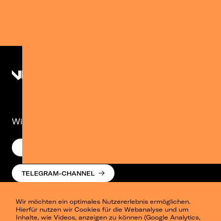
TICKETS
AUSVERKAUFT
Wir lassen was hören. Versprochen.
NEWSLETTER
TELEGRAM-CHANNEL
Wir möchten ein optimales Nutzererlebnis ermöglichen.
Hierfür nutzen wir Cookies für die Webanalyse und um
Inhalte, wie Videos, anzeigen zu können (Google Analytics,