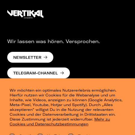
Wir lassen was hören. Versprochen.
NEWSLETTER
TELEGRAM-CHANNEL
Wir möchten ein optimales Nutzererlebnis ermöglichen.
Hierfür nutzen wir Cookies für die Webanalyse und um
Inhalte, wie Videos, anzeigen zu können (Google Analytics,
Meta-Pixel, Youtube, Hotjar und Spotify). Durch „Alles
akzeptieren“ willigst Du in die Nutzung der relevanten
Cookies und der Datenverarbeitung in Drittstaaten ein.
Presse
Diese Zustimmung ist jederzeit widerrufbar.
Mehr zu
Berlin
Cookies und Datenschutzbestimmungen
Dresden
Leipzig