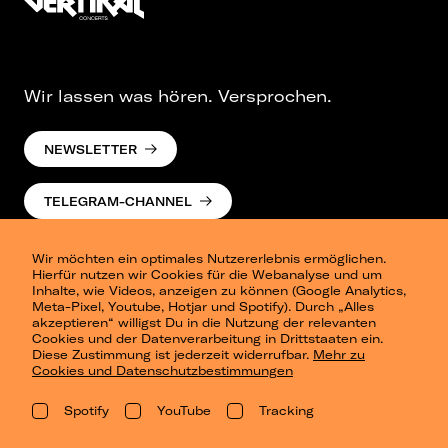
Wir lassen was hören. Versprochen.
NEWSLETTER
TELEGRAM-CHANNEL
Wir möchten ein optimales Nutzererlebnis ermöglichen.
Hierfür nutzen wir Cookies für die Webanalyse und um
Inhalte, wie Videos, anzeigen zu können (Google Analytics,
Meta-Pixel, Youtube, Hotjar und Spotify). Durch „Alles
akzeptieren“ willigst Du in die Nutzung der relevanten
Cookies und der Datenverarbeitung in Drittstaaten ein.
Presse
Diese Zustimmung ist jederzeit widerrufbar.
Mehr zu
Berlin
Cookies und Datenschutzbestimmungen
Dresden
Leipzig
Spotify
YouTube
Tracking
Konzertsommer Petersberg
Alle Städte