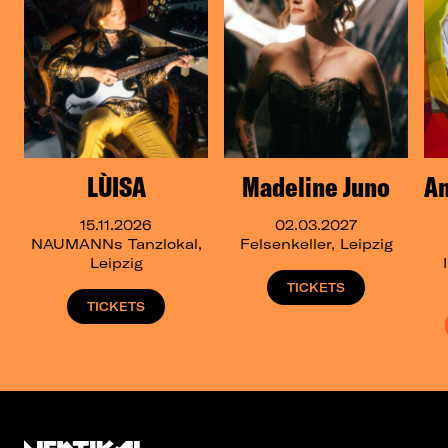
LÙISA
Madeline Juno
A
15.11.2026
02.03.2027
NAUMANNs Tanzlokal,
Felsenkeller, Leipzig
Leipzig
TICKETS
TICKETS