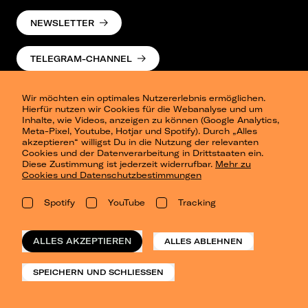
NEWSLETTER
TELEGRAM-CHANNEL
Wir möchten ein optimales Nutzererlebnis ermöglichen.
Hierfür nutzen wir Cookies für die Webanalyse und um
Inhalte, wie Videos, anzeigen zu können (Google Analytics,
Meta-Pixel, Youtube, Hotjar und Spotify). Durch „Alles
akzeptieren“ willigst Du in die Nutzung der relevanten
Cookies und der Datenverarbeitung in Drittstaaten ein.
Presse
Diese Zustimmung ist jederzeit widerrufbar.
Mehr zu
Berlin
Cookies und Datenschutzbestimmungen
Dresden
Leipzig
Spotify
YouTube
Tracking
Konzertsommer Petersberg
Alle Städte
Vergangene Shows
ALLES AKZEPTIEREN
ALLES ABLEHNEN
o_team
Datenschutz
SPEICHERN UND SCHLIESSEN
Impressum