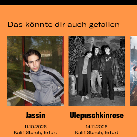
Das könnte dir auch gefallen
Jassin
Ulepuschkinrose
11.10.2026
14.11.2026
Kalif Storch, Erfurt
Kalif Storch, Erfurt