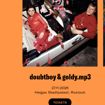
doubtboy & goldy.mp3
27.11.2026
Helgas Stadtpalast, Rostock
TICKETS