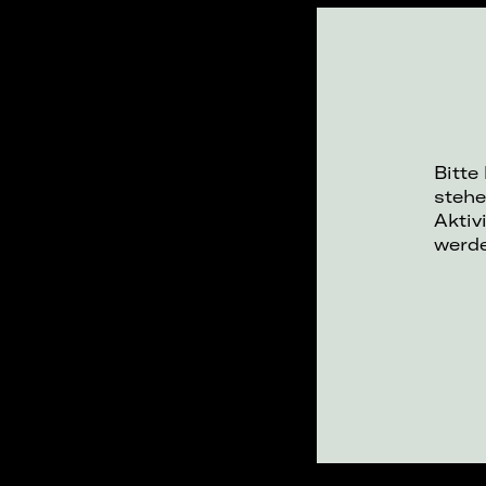
Bitte
stehe
Aktiv
werd