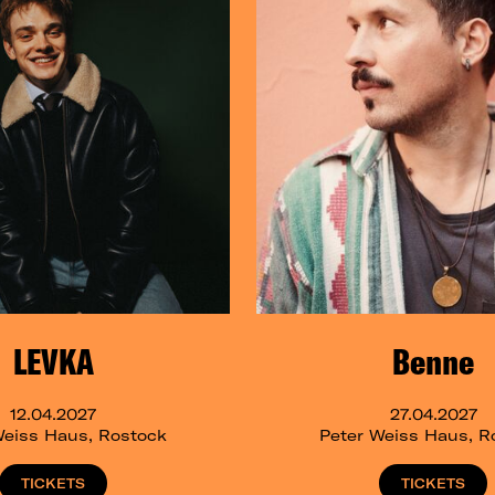
LEVKA
Benne
12.04.2027
27.04.2027
Weiss Haus, Rostock
Peter Weiss Haus, R
TICKETS
TICKETS