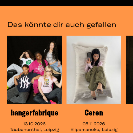
Das könnte dir auch gefallen
bangerfabrique
Ceren
13.10.2026
05.11.2026
Täubchenthal, Leipzig
Elipamanoke, Leipzig