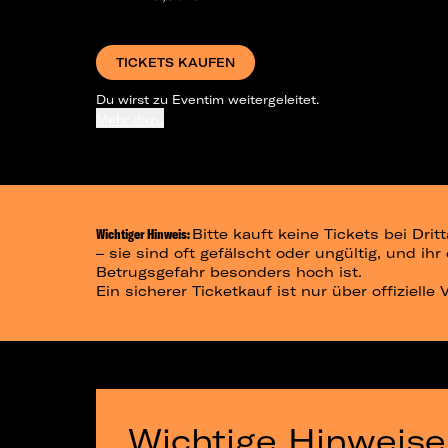
TICKETS KAUFEN
Du wirst zu Eventim weitergeleitet.
Mehr dazu
Wichtiger Hinweis:
Bitte kauft keine Tickets bei Dr
– sie sind oft gefälscht oder ungültig, und ih
Betrugsgefahr besonders hoch ist.
Ein sicherer Ticketkauf ist nur über offizielle
Wichtige Hinweise