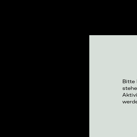
Bitte
stehe
Aktiv
werd