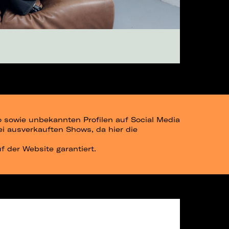
go sowie unbekannten Profilen auf Social Media
bei ausverkauften Shows, da hier die
uf der Website garantiert.