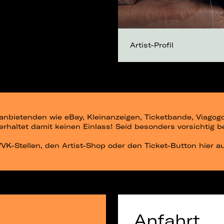
Artist-Profil
ittanbietenden wie eBay, Kleinanzeigen, Ticketbande, Viago
r erhaltet damit keinen Einlass! Seid besonders vorsichtig 
 VVK-Stellen, den Artist-Shop oder den Ticket-Button hier a
Anfahrt