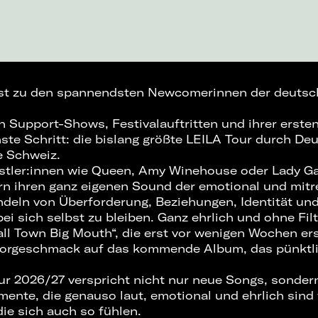
gst zu den spannendsten Newcomerinnen der deutsc
n Support-Shows, Festivalauftritten und ihrer erste
hste Schritt: die bislang größte LEILA Tour durch De
e Schweiz.
nstler:innen wie Queen, Amy Winehouse oder Lady Gag
rn ihren ganz eigenen Sound der emotional und mitr
andeln von Überforderung, Beziehungen, Identität un
bei sich selbst zu bleiben. Ganz ehrlich und ohne Filte
ll Town Big Mouth“, die erst vor wenigen Wochen ers
 Vorgeschmack auf das kommende Album, das pünktli
 2026/27 verspricht nicht nur neue Songs, sondern
mente, die genauso laut, emotional und ehrlich sind 
die sich auch so fühlen.