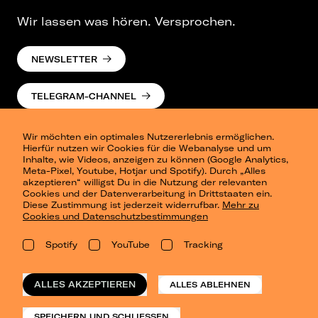
Wir lassen was hören. Versprochen.
NEWSLETTER
TELEGRAM-CHANNEL
Wir möchten ein optimales Nutzererlebnis ermöglichen.
Hierfür nutzen wir Cookies für die Webanalyse und um
Inhalte, wie Videos, anzeigen zu können (Google Analytics,
Meta-Pixel, Youtube, Hotjar und Spotify). Durch „Alles
akzeptieren“ willigst Du in die Nutzung der relevanten
Cookies und der Datenverarbeitung in Drittstaaten ein.
Presse
Diese Zustimmung ist jederzeit widerrufbar.
Mehr zu
Berlin
Cookies und Datenschutzbestimmungen
Dresden
Leipzig
Spotify
YouTube
Tracking
Konzertsommer Petersberg
Alle Städte
Vergangene Shows
ALLES AKZEPTIEREN
ALLES ABLEHNEN
o_team
Datenschutz
SPEICHERN UND SCHLIESSEN