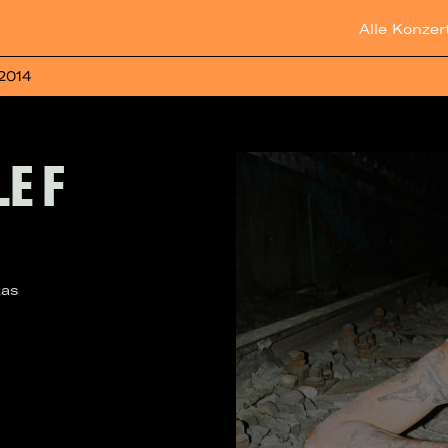
Alle Konzer
 2014
E F
kas