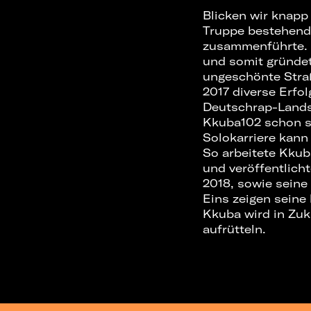
Blicken wir knapp
Truppe bestehen
zusammenführte. 
und somit gründet
ungeschönte Stra
2017 diverse Erfo
Deutschrap-Lands
Kkuba102 schon se
Solokarriere kann 
So arbeitete Kku
und veröffentlich
2018, sowie sei
Eins zeigen seine
Kkuba wird in Zu
aufrütteln.