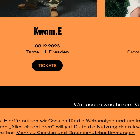
Kwam.E
08.12.2026
Tante JU, Dresden
Groov
TICKETS
Wir lassen was hören. V
. Hierfür nutzen wir Cookies für die Webanalyse und um In
NEWSLETTER
T
urch „Alles akzeptieren“ willigst Du in die Nutzung der re
rufbar.
Mehr zu Cookies und Datenschutzbestimmungen