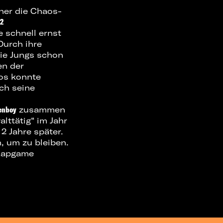
her die Chaos-
02
 schnell ernst
 Durch ihre
ie Jungs schon
en der
os konnte
ch seine
denboy
zusammen
lttätig“ im Jahr
2 Jahre später.
, um zu bleiben.
 Rapgame