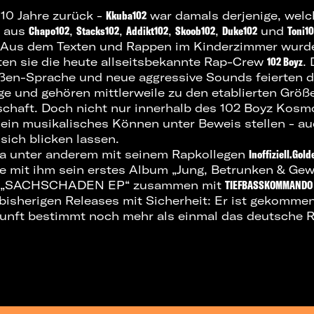
 10 Jahre zurück -
Kkuba102
war damals derjenige, welc
d aus
Chapo102
,
Stacks102
,
Addikt102
,
Skoob102
,
Duke102
und
Toni1
Aus dem Texten und Rappen im Kinderzimmer wurde
en sie die heute allseitsbekannte Rap-Crew
102 Boyz
.
ßen-Sprache und neue aggressive Sounds feierten d
lge und gehören mittlerweile zu den etablierten Größ
chaft. Doch nicht nur innerhalb des 102 Boyz Kosm
in musikalisches Können unter Beweis stellen - au
sich blicken lassen.
ba unter anderem mit seinem Rapkollegen
Inoffiziell.Gol
te mit ihm sein erstes Album „Jung, Betrunken & Gewa
ne „SACHSCHADEN EP“ zusammen mit
TIEFBASSKOMMANDO
 bisherigen Releases mit Sicherheit: Er ist gekommen
kunft bestimmt noch mehr als einmal das deutsche