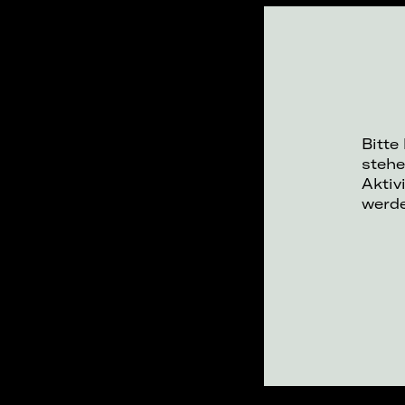
Bitte
stehe
Aktiv
werd