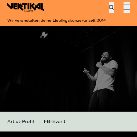
Wir veranstalten deine Lieblingskonzerte seit 2014
Artist-Profil
FB-Event