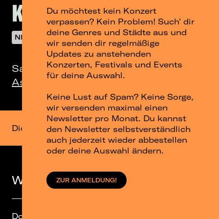
Karate Andi
Du möchtest kein Konzert
verpassen? Kein Problem! Such' dir
deine Genres und Städte aus und
NICHT MEHR VERFÜGBAR
wir senden dir regelmäßige
Updates zu anstehenden
Konzerten, Festivals und Events
Sa, 25.03.23
für deine Auswahl.
Astra Kulturhaus, Berlin
Keine Lust auf Spam? Keine Sorge,
wir versenden maximal einen
Newsletter pro Monat. Du kannst
Dieser Termin liegt in der Vergangenheit.
den Newsletter selbstverständlich
auch jederzeit wieder abbestellen
oder deine Auswahl ändern.
Weitere Termine
ZUR ANMELDUNG!
Do, 04.02.27