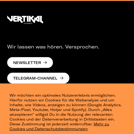
Wir lassen was hören. Versprochen.
NEWSLETTER
TELEGRAM-CHANNEL
Wir möchten ein optimales Nutzererlebnis ermöglichen.
Hierfür nutzen wir Cookies für die Webanalyse und um
Inhalte, wie Videos, anzeigen zu können (Google Analytics,
Meta-Pixel, Youtube, Hotjar und Spotify). Durch „Alles
akzeptieren“ willigst Du in die Nutzung der relevanten
Cookies und der Datenverarbeitung in Drittstaaten ein.
Presse
Diese Zustimmung ist jederzeit widerrufbar.
Mehr zu
Berlin
Cookies und Datenschutzbestimmungen
Dresden