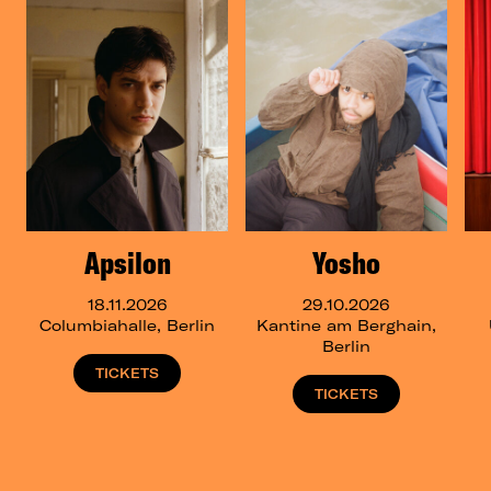
Apsilon
Yosho
18.11.2026
29.10.2026
Columbiahalle, Berlin
Kantine am Berghain,
Berlin
TICKETS
TICKETS