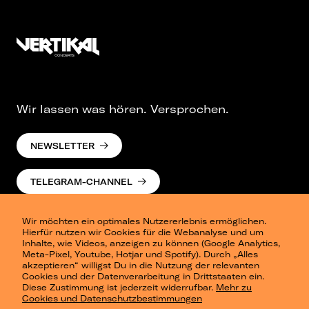
Wir lassen was hören. Versprochen.
NEWSLETTER
TELEGRAM-CHANNEL
Wir möchten ein optimales Nutzererlebnis ermöglichen.
Hierfür nutzen wir Cookies für die Webanalyse und um
Inhalte, wie Videos, anzeigen zu können (Google Analytics,
Meta-Pixel, Youtube, Hotjar und Spotify). Durch „Alles
akzeptieren“ willigst Du in die Nutzung der relevanten
Cookies und der Datenverarbeitung in Drittstaaten ein.
Presse
Diese Zustimmung ist jederzeit widerrufbar.
Mehr zu
Berlin
Cookies und Datenschutzbestimmungen
Dresden