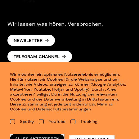
Wir lassen was hören. Versprochen.
NEWSLETTER
TELEGRAM-CHANNEL
Wir möchten ein optimales Nutzererlebnis ermöglichen.
Hierfür nutzen wir Cookies für die Webanalyse und um
Inhalte, wie Videos, anzeigen zu können (Google Analytics,
Meta-Pixel, Youtube, Hotjar und Spotify). Durch „Alles
akzeptieren“ willigst Du in die Nutzung der relevanten
Cookies und der Datenverarbeitung in Drittstaaten ein.
Presse
Diese Zustimmung ist jederzeit widerrufbar.
Mehr zu
Berlin
Cookies und Datenschutzbestimmungen
Dresden
Leipzig
Spotify
YouTube
Tracking
Konzertsommer Petersberg
Alle Städte
Vergangene Shows
ALLES AKZEPTIEREN