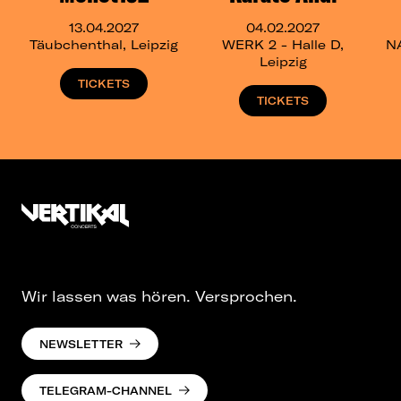
13.04.2027
04.02.2027
Täubchenthal, Leipzig
WERK 2 - Halle D,
N
Leipzig
TICKETS
TICKETS
Wir lassen was hören. Versprochen.
NEWSLETTER
TELEGRAM-CHANNEL