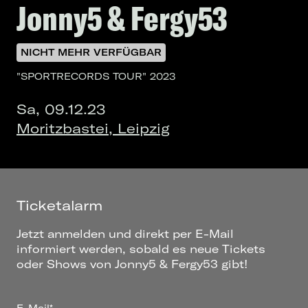
Jonny5 & Fergy53
NICHT MEHR VERFÜGBAR
"SPORTRECORDS TOUR" 2023
Sa, 09.12.23
Moritzbastei, Leipzig
Ticketalarm
Jetzt anmelden und direkt per E-Mail
informiert werden, sobald es neue Tickets
oder Shows von Jonny5 & Fergy53 gibt!
E-Mail*