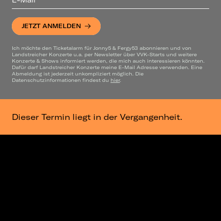
JETZT ANMELDEN
Ich möchte den Ticketalarm für Jonny5 & Fergy53 abonnieren und von
Landstreicher Konzerte u.a. per Newsletter über VVK-Starts und weitere
Konzerte & Shows informiert werden, die mich auch interessieren könnten.
Dafür darf Landstreicher Konzerte meine E-Mail Adresse verwenden. Eine
Abmeldung ist jederzeit unkompliziert möglich. Die
Datenschutzinformationen findest du
hier
.
Dieser Termin liegt in der Vergangenheit.