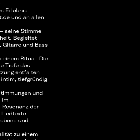
.
es Erlebnis
t.de und an allen
 – seine Stimme
heit. Begleitet
, Gitarre und Bass
 einem Ritual. Die
me Tiefe des
tzung entfalten
intim, tiefgründig
e Stimmungen und
. Im
n Resonanz der
 Liedtexte
rlebens und
lität zu einem