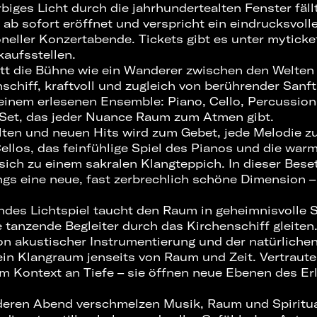
biges Licht durch die jahrhundertealten Fenster fällt
 ab sofort eröffnet und verspricht ein eindrucksvoll
neller Konzertabende. Tickets gibt es unter myticke
aufsstellen.
itt die Bühne wie ein Wanderer zwischen den Welten
nschiff, kraftvoll und zugleich von berührender Sanft
 einem erlesenen Ensemble: Piano, Cello, Percussion
 Set, das jeder Nuance Raum zum Atmen gibt.
alten und neuen Hits wird zum Gebet, jede Melodie zu
ellos, das feinfühlige Spiel des Pianos und die war
ich zu einem sakralen Klangteppich. In dieser Bese
gs eine neue, fast zerbrechlich schöne Dimension – 
endes Lichtspiel taucht den Raum in geheimnisvoll
 tanzende Begleiter durch das Kirchenschiff gleiten
n akustischer Instrumentierung und der natürliche
ein Klangraum jenseits von Raum und Zeit. Vertraute
m Kontext an Tiefe – sie öffnen neue Ebenen des E
eren Abend verschmelzen Musik, Raum und Spiritua