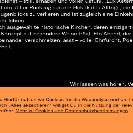
dienst – still, erhaben und voller Gefühl. „Lux Aeter
st ein stiller Rückzug aus der Hektik des Alltags, ei
ugenblicks zu verlieren und ist zugleich eine Einkehr
des Jahres.
rch ausgewählte historische Kirchen, deren einzigar
 Konzept auf besondere Weise trägt. Ein Abend, der
einander verschmelzen lässt – voller Ehrfurcht, Poe
heit.
Wir lassen was hören. V
. Hierfür nutzen wir Cookies für die Webanalyse und um In
NEWSLETTER
T
urch „Alles akzeptieren“ willigst Du in die Nutzung der re
rufbar.
Mehr zu Cookies und Datenschutzbestimmungen