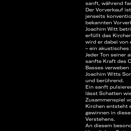
sanft, während far
Der Vorverkauf ist
jenseits konventio
bekannten Vorverk
Joachim Witt betr
erfüllt das Kirche
wird er dabei von
– ein akustisches
Jeder Ton seiner 
sanfte Kraft des C
Basses verweben s
Joachim Witts Son
und berührend.
Ein sanft pulsier
lässt Schatten wie
Zusammenspiel vo
Kirchen entsteht 
gewinnen in diese
Verstehens.
An diesem besond