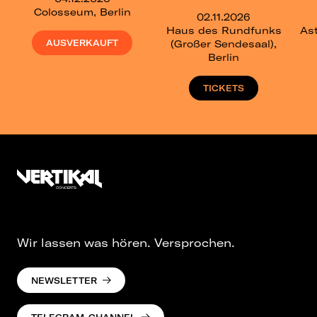
Colosseum, Berlin
02.11.2026
Haus des Rundfunks
Ast
AUSVERKAUFT
(Großer Sendesaal),
Berlin
TICKETS
Wir lassen was hören. Versprochen.
NEWSLETTER