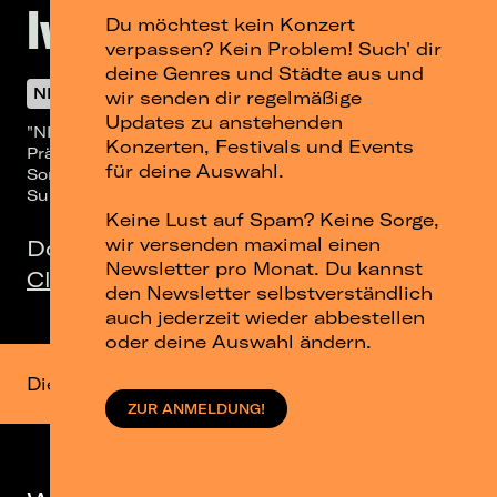
Ivo Martin
Du möchtest kein Konzert
verpassen? Kein Problem! Such' dir
deine Genres und Städte aus und
NICHT MEHR VERFÜGBAR
FAST AUSVERKAUFT
wir senden dir regelmäßige
Updates zu anstehenden
"NICHT ALLEIN TOUR 2025"
Konzerten, Festivals und Events
Präsentiert von: Rausgegangen, DIFFUS &
für deine Auswahl.
Songpoeten
Support: Emma Rose
Keine Lust auf Spam? Keine Sorge,
wir versenden maximal einen
Do, 17.04.25
Newsletter pro Monat. Du kannst
Club Central, Erfurt
den Newsletter selbstverständlich
auch jederzeit wieder abbestellen
oder deine Auswahl ändern.
Dieser Termin liegt in der Vergangenheit.
ZUR ANMELDUNG!