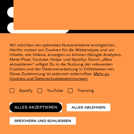
NEWSLETTER
TELEGRAM-CHANNEL
Wir möchten ein optimales Nutzererlebnis ermöglichen.
Hierfür nutzen wir Cookies für die Webanalyse und um
Inhalte, wie Videos, anzeigen zu können (Google Analytics,
Meta-Pixel, Youtube, Hotjar und Spotify). Durch „Alles
akzeptieren“ willigst Du in die Nutzung der relevanten
Cookies und der Datenverarbeitung in Drittstaaten ein.
Presse
Diese Zustimmung ist jederzeit widerrufbar.
Mehr zu
Berlin
Cookies und Datenschutzbestimmungen
Dresden
Leipzig
Spotify
YouTube
Tracking
Konzertsommer Petersberg
Alle Städte
Vergangene Shows
ALLES AKZEPTIEREN
ALLES ABLEHNEN
o_team
Datenschutz
SPEICHERN UND SCHLIESSEN
Impressum