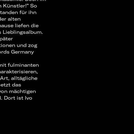
 Künstler!” So
anden für ihn
er alten
ause liefen die
s Lieblingsalbum.
päter
tionen und zog
cords Germany
mit fulminanten
arakterisieren,
t, alltägliche
setzt das
von mächtigen
 Dort ist Ivo