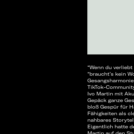
“Wenn du verliebt 
“braucht’s kein Wo
Gesangsharmonien
TikTok-Community 
Ivo Martin mit Ak
Gepäck ganze Ges
bloß Gespür für
Fähigkeiten als c
nahbares Storytel
Eigentlich hatte d
Martin auf den S