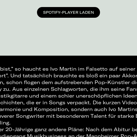
SPOTIFY-PLAYER LADEN
bist,” so haucht es Ivo Martin im Falsetto auf seiner
rt”. Und tatsächlich brauchte es bloß ein paar Akkor
, schon flogen dem aufstrebenden Pop-Künstler di
zu. Aus einzelnen Schlagworten, die ihm seine Fan
ustikgitarre und einem schier unerschöpflichen Ide
chichten, die er in Songs verpackt. Die kurzen Vide
 Harmonie und Komposition, sondern auch Ivo Martins
leverer Songwriter mit besonderem Talent für starke 
ling.
er 20-Jährige ganz andere Pläne: Nach dem Abitur b
tudiengang Musikbusiness an der Mannheimer Pop-