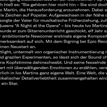
hieß es: “Sie gehören hier nicht hin – Sie sind doch
vo Martin, die Herausforderung anzunehmen. Dabei st
lle Zeichen auf Popstar. Aufgewachsen in der Nähe d
rgte der Vater für musikalische Früherziehung, zuh
Queens “A Night at the Opera” – bis heute Ivo Martin
urde er zum Gitarrenunterricht geschickt, elf Jahr s
der ambitionierte Newcomer erstmals eigene Komposi
fmerksamkeit auf sich. Mit dem Signing bei Epic Re
einen Neustart an.
otlight, untermalt von organischer Instrumentierung 
grazilen Experimenten, so lässt sich der Sound ch
tins Kopfstimme dahinschwebt. Und seine fesselnde Ar
t mit überwältigenden Emotionen zu erzählen, ver
ich in Ivo Martins ganz eigene Welt. Eine Welt, die 
ikalischer Detailverliebtheit zusammengehalten wird.
 ein Star.