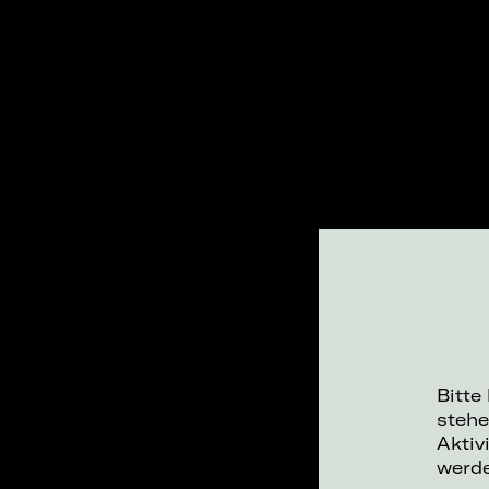
Bitte
stehe
Aktiv
werd