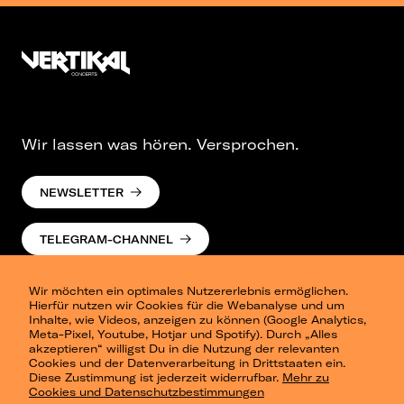
Wir lassen was hören. Versprochen.
NEWSLETTER
TELEGRAM-CHANNEL
Wir möchten ein optimales Nutzererlebnis ermöglichen.
Hierfür nutzen wir Cookies für die Webanalyse und um
Inhalte, wie Videos, anzeigen zu können (Google Analytics,
Meta-Pixel, Youtube, Hotjar und Spotify). Durch „Alles
akzeptieren“ willigst Du in die Nutzung der relevanten
Cookies und der Datenverarbeitung in Drittstaaten ein.
Presse
Diese Zustimmung ist jederzeit widerrufbar.
Mehr zu
Berlin
Cookies und Datenschutzbestimmungen
Dresden