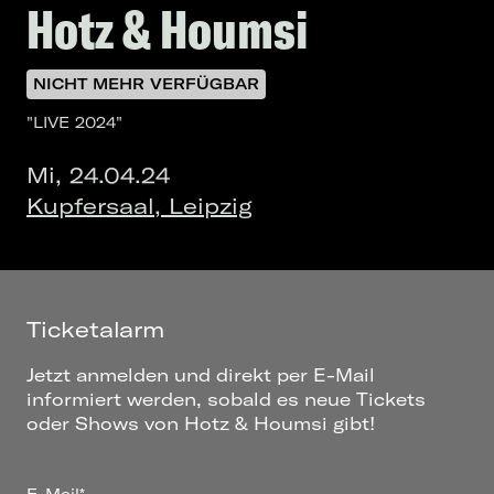
Hotz & Houmsi
NICHT MEHR VERFÜGBAR
"LIVE 2024"
Mi, 24.04.24
Kupfersaal, Leipzig
Ticketalarm
Jetzt anmelden und direkt per E-Mail
informiert werden, sobald es neue Tickets
oder Shows von Hotz & Houmsi gibt!
E-Mail*