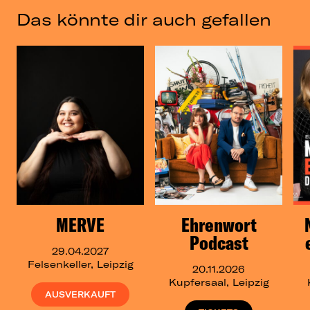
Das könnte dir auch gefallen
MERVE
Ehrenwort
Podcast
29.04.2027
Felsenkeller, Leipzig
20.11.2026
Kupfersaal, Leipzig
AUSVERKAUFT