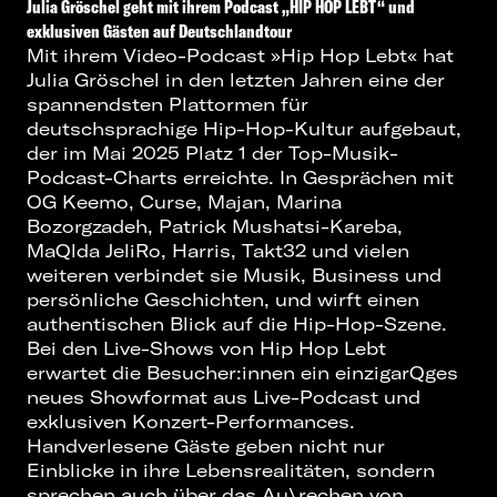
Julia Gröschel geht mit ihrem Podcast „HIP HOP LEBT“ und
exklusiven Gästen auf Deutschlandtour
Mit ihrem Video-Podcast »Hip Hop Lebt« hat
Julia Gröschel in den letzten Jahren eine der
spannendsten Plattormen für
deutschsprachige Hip-Hop-Kultur aufgebaut,
der im Mai 2025 Platz 1 der Top-Musik-
Podcast-Charts erreichte. In Gesprächen mit
OG Keemo, Curse, Majan, Marina
Bozorgzadeh, Patrick Mushatsi-Kareba,
MaQlda JeliRo, Harris, Takt32 und vielen
weiteren verbindet sie Musik, Business und
persönliche Geschichten, und wirft einen
authentischen Blick auf die Hip-Hop-Szene.
Bei den Live-Shows von Hip Hop Lebt
erwartet die Besucher:innen ein einzigarQges
neues Showformat aus Live-Podcast und
exklusiven Konzert-Performances.
Handverlesene Gäste geben nicht nur
Einblicke in ihre Lebensrealitäten, sondern
sprechen auch über das Au\rechen von