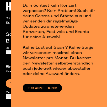
HERETOIR
Du möchtest kein Konzert
verpassen? Kein Problem! Such' dir
deine Genres und Städte aus und
"Solastalgia over Europe MMXXVI" Tour 2026
wir senden dir regelmäßige
Support: + UNREQVITED + NIDARE
Updates zu anstehenden
Konzerten, Festivals und Events
So, 18.10.26
für deine Auswahl.
Bi Nuu, Berlin
Keine Lust auf Spam? Keine Sorge,
Termin-Download in Kalender
wir versenden maximal einen
Link kopieren
Newsletter pro Monat. Du kannst
den Newsletter selbstverständlich
Einlass: 19:00 / Beginn: 20:00
auch jederzeit wieder abbestellen
Preis: 32,90 € inkl. Gebühren
oder deine Auswahl ändern.
TICKETS KAUFEN
ZUR ANMELDUNG!
Du wirst zum Artist-Ticket-Shop weitergeleitet.
Mehr dazu