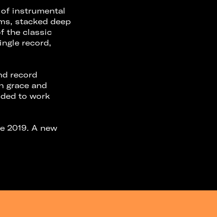
 of instrumental
ums, stacked deep
f the classic
ingle record,
nd record
th grace and
nded to work
nce 2019. A new