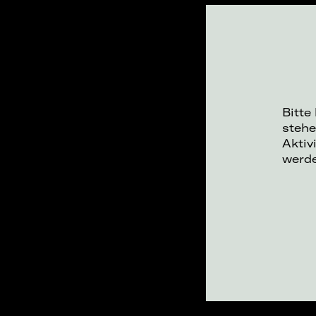
Bitte
stehe
Aktiv
werd