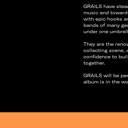
GRAILS have stead
music and towards
with epic hooks a
bands of many gen
under one umbrell
They are the renow
collecting scene, 
confidence to bui
together.
GRAILS will be per
album is in the wo